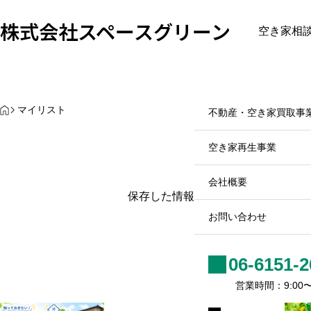
株式会社スペースグリーン
空き家相
最近見た物件
お気に入り
保存し
ホーム
ホーム
不動産・空き家買取事業
豊中
市の
HOME
マイリスト
不動産・空き家買取事
空き
家率
空き家再生事業
2
0
はど
2
会社概要
6.
れく
0
保存した情報は一定期間が経つと自
7.
ら
0
スタッフ
お問い合わせ
3
い？
空き
私たちが目指すもの
物件を査定・売却した
06-6151-2
家の
現状
営業時間：9:00〜1
と今