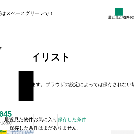
談はスペースグリーンで！
最近見た物件
お
た条件
空き家再生事業
会社概要
業
マイリスト
動的に削除されます。ブラウザの設定によっては保存されない
い
645
最近見た物件
お気に入り
保存した条件
8:00
保存した条件はまだありません。