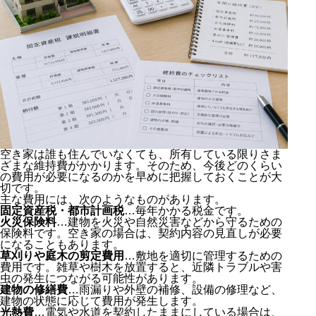
空き家は誰も住んでいなくても、所有している限りさま
ざまな維持費がかかります。そのため、今後どのくらい
の費用が必要になるのかを早めに把握しておくことが大
切です。
主な費用には、次のようなものがあります。
固定資産税・都市計画税
…毎年かかる税金です。
火災保険料
…建物を火災や自然災害などから守るための
保険料です。空き家の場合は、契約内容の見直しが必要
になることもあります。
草刈りや庭木の剪定費用
…敷地を適切に管理するための
費用です。雑草や樹木を放置すると、近隣トラブルや害
虫の発生につながる可能性があります。
建物の修繕費
…雨漏りや外壁の補修、設備の修理など、
建物の状態に応じて費用が発生します。
光熱費
…電気や水道を契約したままにしている場合は、