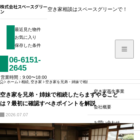
株式会社スペースグリー
空き家相談はスペースグリーンで！
ン
最近見た物件
最近見た物件
お気に入り
お気に入り
保存した条件
保存した条件
06-6151-
ホーム
2645
不動産・空き家買取事
営業時間：9:00〜18:00
HOME
ホーム
相続
,
空き家
空き家を兄弟・姉妹で相続したらまずやることは？最初
空き家再生事業
空き家を兄弟・姉妹で相続したらまずやること
は？最初に確認すべきポイントを解説
会社概要
2026.07.07
スタッフ
お問い合わせ
私たちが目指すもの
物件を査定・売却した