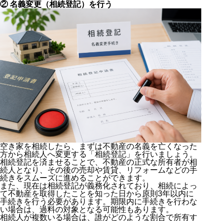
② 名義変更（相続登記）を行う
空き家を相続したら、まずは不動産の名義を亡くなった
方から相続人へ変更する「相続登記」を行いましょう。
相続登記を済ませることで、不動産の正式な所有者が相
続人となり、その後の売却や賃貸、リフォームなどの手
続きをスムーズに進めることができます。
また、現在は相続登記が義務化されており、相続によっ
て不動産を取得したことを知った日から原則3年以内に
手続きを行う必要があります。期限内に手続きを行わな
い場合は、過料の対象となる可能性もあります。
相続人が複数いる場合は、誰がどのような割合で所有す