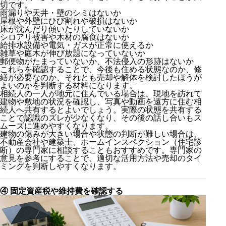
切です。
雨漏りや天井・壁のシミはないか
屋根や外壁にひび割れや破損はないか
床が沈んだり傾いたりしていないか
シロアリ被害や木材の腐食はないか
給排水設備や電気・ガスが正常に使えるか
雑草や庭木が伸び放題になっていないか
郵便物がたまっていないか、不法侵入の形跡はないか
これらを確認することで、今後も住める状態なのか、修
繕が必要なのか、それとも売却や解体を検討したほうが
よいのかを判断する材料になります。
相続人の一人が地元に住んでいる場合は、現地を訪れて
建物や敷地の状況を確認し、写真や動画を遠方に住む相
続人へ共有するとよいでしょう。実際の状態を共有する
ことで認識のズレが少なくなり、その後の話し合いもス
ムーズに進めやすくなります。
建物の傷みが大きい場合や状態の判断が難しい場合は、
不動産会社や建築士、ホームインスペクション（住宅診
断）の専門家に相談することもおすすめです。専門家の
意見を参考にすることで、適切な活用方法や売却のタイ
ミングを判断しやすくなります。
④ 固定資産税や維持費を確認する