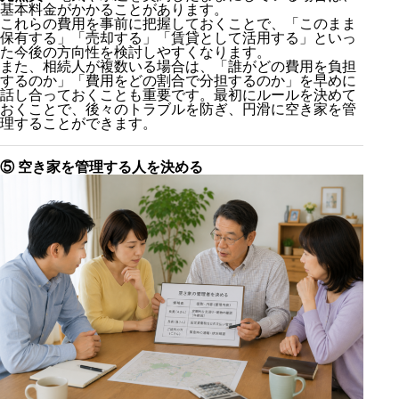
基本料金がかかることがあります。
これらの費用を事前に把握しておくことで、「このまま
保有する」「売却する」「賃貸として活用する」といっ
た今後の方向性を検討しやすくなります。
また、相続人が複数いる場合は、「誰がどの費用を負担
するのか」「費用をどの割合で分担するのか」を早めに
話し合っておくことも重要です。最初にルールを決めて
おくことで、後々のトラブルを防ぎ、円滑に空き家を管
理することができます。
⑤ 空き家を管理する人を決める