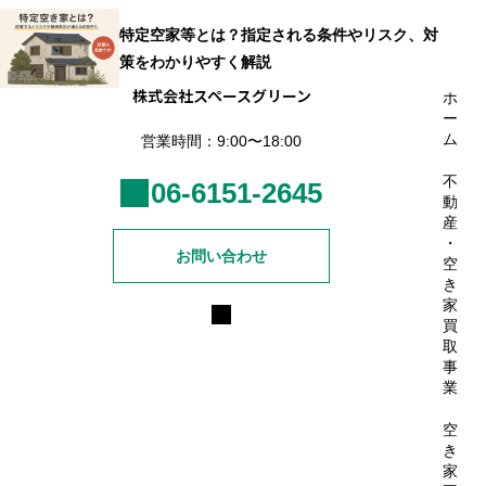
特定空家等とは？指定される条件やリスク、対
策をわかりやすく解説
株式会社スペースグリーン
ホ
ー
ム
営業時間：9:00〜18:00
不
06-6151-2645
動
産
・
お問い合わせ
空
き
家
買
取
事
業
空
き
家