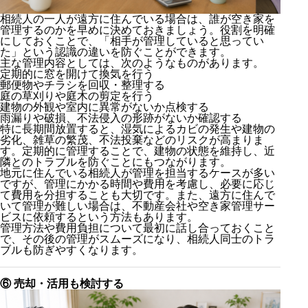
相続人の一人が遠方に住んでいる場合は、誰が空き家を
管理するのかを早めに決めておきましょう。役割を明確
にしておくことで、「相手が管理していると思ってい
た」という認識の違いを防ぐことができます。
主な管理内容としては、次のようなものがあります。
定期的に窓を開けて換気を行う
郵便物やチラシを回収・整理する
① 相続人同士で今後の方針を話し合う
庭の草刈りや庭木の剪定を行う
② 名義変更（相続登記）を行う
建物の外観や室内に異常がないか点検する
③ 建物の状態を確認する
雨漏りや破損、不法侵入の形跡がないか確認する
特に長期間放置すると、湿気によるカビの発生や建物の
④ 固定資産税や維持費を確認する
劣化、雑草の繁茂、不法投棄などのリスクが高まりま
⑤ 空き家を管理する人を決める
す。定期的に管理することで、建物の状態を維持し、近
⑥ 売却・活用も検討する
隣とのトラブルを防ぐことにもつながります。
まとめ
地元に住んでいる相続人が管理を担当するケースが多い
ですが、管理にかかる時間や費用を考慮し、必要に応じ
て費用を分担することも大切です。また、遠方に住んで
いて管理が難しい場合は、不動産会社や空き家管理サー
ビスに依頼するという方法もあります。
管理方法や費用負担について最初に話し合っておくこと
で、その後の管理がスムーズになり、相続人同士のトラ
ブルも防ぎやすくなります。
⑥ 売却・活用も検討する