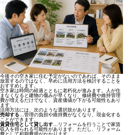
今後その空き家に住む予定がないのであれば、そのまま
放置するのではなく、早めに活用方法を検討することを
おすすめします。
空き家は時間の経過とともに老朽化が進みます。人が住
まなくなると建物の傷みが早くなり、修繕費や維持管理
費が増えるだけでなく、資産価値が下がる可能性もあり
ます。
活用方法には、次のような選択肢があります。
売却する
…管理の負担や維持費がなくなり、現金化する
ことができます。
賃貸住宅として貸し出す
…リフォームを行うことで家賃
収入を得られる可能性があります。ただし、リフォーム
費として初期費用がかかります。