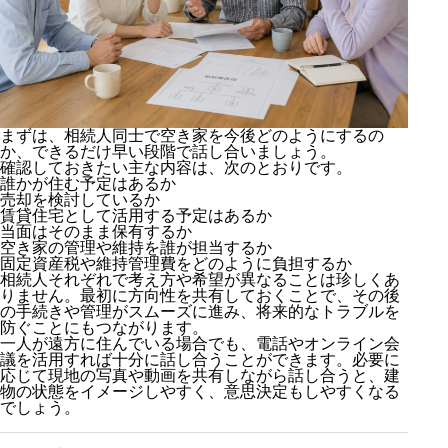
まずは、相続人同士で空き家を今後どのようにするの
か、できるだけ早い段階で話し合いましょう。
確認しておきたい主な内容は、次のとおりです。
誰かが住む予定はあるか
売却を検討しているか
賃貸住宅として活用する予定はあるか
当面はそのまま保有するか
空き家の管理や維持を誰が担当するか
固定資産税や維持管理費をどのように負担するか
相続人それぞれで考え方や希望が異なることは珍しくあ
りません。最初に方向性を共有しておくことで、その後
の手続きや管理がスムーズに進み、将来的なトラブルを
防ぐことにもつながります。
一人が遠方に住んでいる場合でも、電話やオンライン会
議を活用すれば十分に話し合うことができます。必要に
応じて現地の写真や動画を共有しながら話し合うと、建
物の状態をイメージしやすく、意思決定もしやすくなる
でしょう。