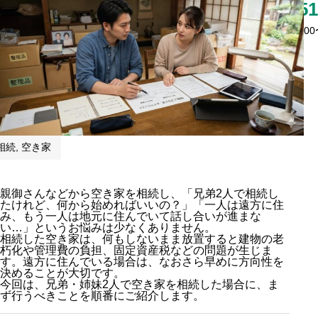
06-6151
営業時間：9:00〜
相続
,
空き家
親御さんなどから空き家を相続し、「兄弟2人で相続し
たけれど、何から始めればいいの？」「一人は遠方に住
み、もう一人は地元に住んでいて話し合いが進まな
い…」というお悩みは少なくありません。
相続した空き家は、何もしないまま放置すると建物の老
朽化や管理費の負担、固定資産税などの問題が生じま
す。遠方に住んでいる場合は、なおさら早めに方向性を
決めることが大切です。
今回は、兄弟・姉妹2人で空き家を相続した場合に、ま
ず行うべきことを順番にご紹介します。