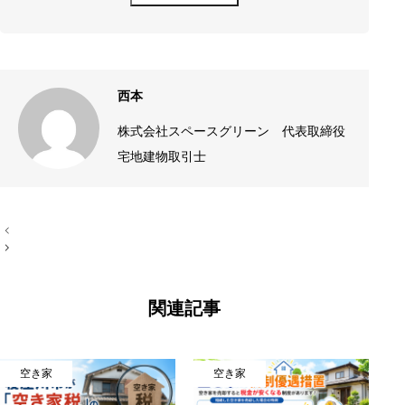
西本
株式会社スペースグリーン 代表取締役
宅地建物取引士
投
稿
ナ
ビ
ゲ
ー
関連記事
シ
ョ
ン
空き家
空き家