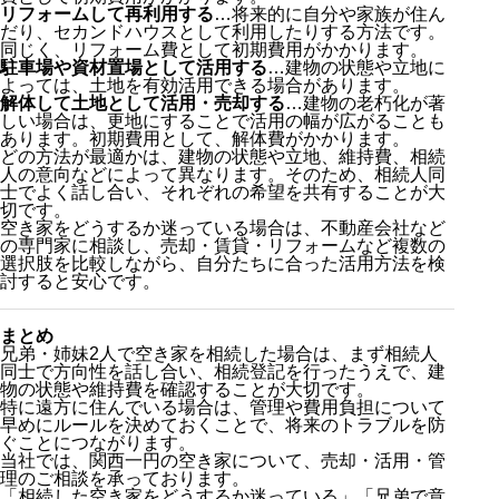
リフォームして再利用する
…将来的に自分や家族が住ん
だり、セカンドハウスとして利用したりする方法です。
同じく、リフォーム費として初期費用がかかります。
駐車場や資材置場として活用する
…建物の状態や立地に
よっては、土地を有効活用できる場合があります。
解体して土地として活用・売却する
…建物の老朽化が著
しい場合は、更地にすることで活用の幅が広がることも
あります。初期費用として、解体費がかかります。
どの方法が最適かは、建物の状態や立地、維持費、相続
人の意向などによって異なります。そのため、相続人同
士でよく話し合い、それぞれの希望を共有することが大
切です。
空き家をどうするか迷っている場合は、不動産会社など
の専門家に相談し、売却・賃貸・リフォームなど複数の
選択肢を比較しながら、自分たちに合った活用方法を検
討すると安心です。
まとめ
兄弟・姉妹2人で空き家を相続した場合は、まず相続人
同士で方向性を話し合い、相続登記を行ったうえで、建
物の状態や維持費を確認することが大切です。
特に遠方に住んでいる場合は、管理や費用負担について
早めにルールを決めておくことで、将来のトラブルを防
ぐことにつながります。
当社では、関西一円の空き家について、売却・活用・管
理のご相談を承っております。
「相続した空き家をどうするか迷っている」「兄弟で意