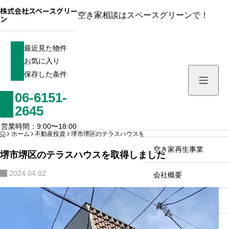
株式会社スペースグリー
空き家相談はスペースグリーンで！
ン
最近見た物件
最近見た物件
お気に入り
お気に入り
保存した条件
保存した条件
06-6151-
ホーム
2645
不動産・空き家買取事
営業時間：9:00〜18:00
HOME
ホーム
不動産投資
堺市堺区のテラスハウスを取得しました
空き家再生事業
堺市堺区のテラスハウスを取得しました
2024.04.02
会社概要
スタッフ
お問い合わせ
私たちが目指すもの
物件を査定・売却した