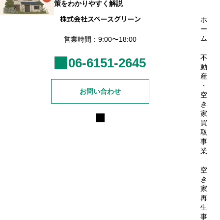
策をわかりやすく解説
株式会社スペースグリーン
ホ
ー
ム
営業時間：9:00〜18:00
不
06-6151-2645
動
産
・
お問い合わせ
空
き
家
買
取
事
業
空
き
家
再
生
事