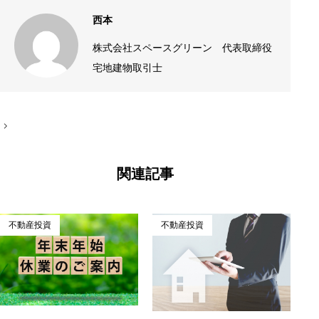
西本
株式会社スペースグリーン 代表取締役
宅地建物取引士
投
稿
ナ
ビ
ゲ
関連記事
ー
シ
ョ
ン
不動産投資
不動産投資