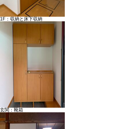
1F：収納と床下収納
玄関：靴箱