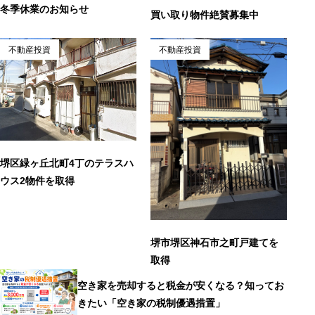
冬季休業のお知らせ
買い取り物件絶賛募集中
不動産投資
不動産投資
堺区緑ヶ丘北町4丁のテラスハ
ウス2物件を取得
堺市堺区神石市之町戸建てを
取得
空き家を売却すると税金が安くなる？知ってお
きたい「空き家の税制優遇措置」