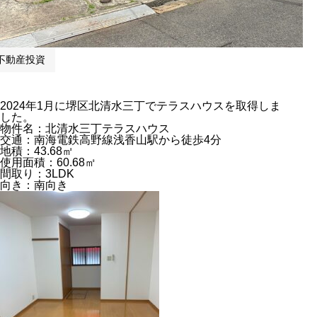
不動産投資
2024年1月に堺区北清水三丁でテラスハウスを取得しま
した。
物件名：北清水三丁テラスハウス
交通：南海電鉄高野線浅香山駅から徒歩4分
地積：43.68㎡
使用面積：60.68㎡
間取り：3LDK
向き：南向き